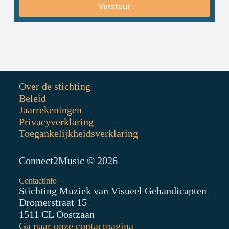
Verstuur
A
l
t
e
r
n
a
Over de stichting
t
i
Beleid
v
Jaarrekeningen
e
Privacyverklaring
:
Toegankelijkheidsverklaring
Connect2Music © 2026
Contactinfo
Stichting Muziek van Visueel Gehandicapten
Dromerstraat 15
1511 CL Oostzaan
Ga naar onze contactpagina